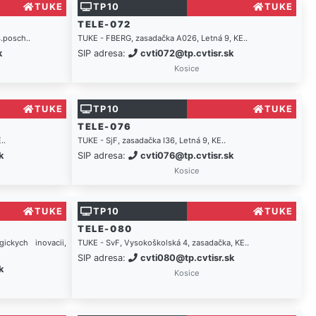
TUKE
TP10
TUKE
TELE-072
.posch..
TUKE - FBERG, zasadačka A026, Letná 9, KE..
k
SIP adresa:
cvti072@tp.cvtisr.sk
Kosice
TUKE
TP10
TUKE
TELE-076
..
TUKE - SjF, zasadačka I36, Letná 9, KE..
k
SIP adresa:
cvti076@tp.cvtisr.sk
Kosice
TUKE
TP10
TUKE
TELE-080
ckych inovacii,
TUKE - SvF, Vysokoškolská 4, zasadačka, KE..
SIP adresa:
cvti080@tp.cvtisr.sk
k
Kosice