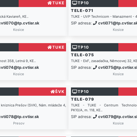
TUKE
TP10
TELE-071
ká Kaviareň, KE..
TUKE - UVP Technicom - Manazment - 4
cvti070@tp.cvtisr.sk
SIP adresa:
cvti071@tp.cvtisr.s
Kosice
Kosice
TUKE
TP10
TELE-075
ost 358, Letná 9, KE..
TUKE - EkF, zasadačka, Němcovej 32, KE
cvti074@tp.cvtisr.sk
SIP adresa:
cvti075@tp.cvtisr.s
Kosice
Kosice
ŠVK
TP10
TELE-079
. kniznica Prešov (SVK), Nám. mládeže 4,
TUKE - TUKE - Centrum Technologi
PK10/A, m. 118, KE..
cvti078@tp.cvtisr.sk
SIP adresa:
cvti079@tp.cvtisr.s
Presov
Kosice