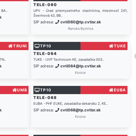
TELE-060
 BA..
UPV - Úrad priemyselného vlastníctva, miestnosť 241,
Švermová 43, BB..
k
SIP adresa:
cvti060@tp.cvtisr.sk
Banska Bystrica
TRUNI
TP10
TUKE
TELE-064
TN..
TUKE - UVP Technicom KE, zasadačka 003..
k
SIP adresa:
cvti064@tp.cvtisr.sk
Kosice
UMB
TP10
EUBA
TELE-068
EUBA - PHF EUKE, zasadačka dekanátu 2, KE..
k
SIP adresa:
cvti068@tp.cvtisr.sk
Kosice