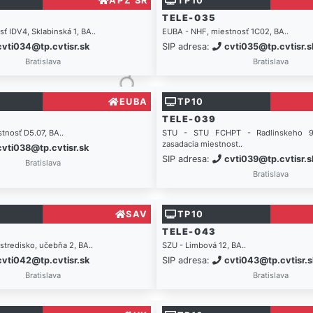
APZ SR
TP10
TELE-035
ť IDV4, Sklabinská 1, BA..
EUBA - NHF, miestnosť 1C02, BA..
cvti034@tp.cvtisr.sk
SIP adresa:
cvti035@tp.cvtisr.s
Bratislava
Bratislava
EUBA
TP10
TELE-039
tnosť D5.07, BA..
STU - STU FCHPT - Radlinskeho 9, B
zasadacia miestnost..
cvti038@tp.cvtisr.sk
SIP adresa:
cvti039@tp.cvtisr.s
Bratislava
Bratislava
SAV
TP10
TELE-043
stredisko, učebňa 2, BA..
SZU - Limbová 12, BA..
cvti042@tp.cvtisr.sk
SIP adresa:
cvti043@tp.cvtisr.s
Bratislava
Bratislava