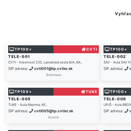
Vyhľad
TP100+
CVTI
TP100+
TELE-001
TELE-002
CVTI - miestnosť 235, Lamačská cesta 8/A, BA..
SAV - Aula SAV Pa
SIP adresa:
cvti001@tp.cvtisr.sk
SIP adresa:
Bratislava
TP100+
TUKE
TP100+
TELE-005
TELE-006
TUKE - Aula Maxima, KE..
UPJŠ - Aula RBOA
SIP adresa:
cvti005@tp.cvtisr.sk
SIP adresa:
Kosice