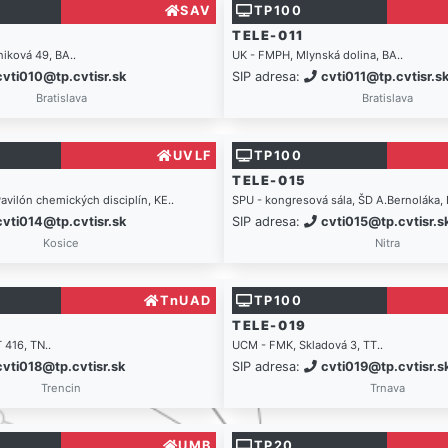
SAV
TP100
TELE-011
niková 49, BA..
UK - FMPH, Mlynská dolina, BA..
cvti010@tp.cvtisr.sk
SIP adresa:
cvti011@tp.cvtisr.s
Bratislava
Bratislava
UVLF
TP100
TELE-015
Pavilón chemických disciplín, KE..
SPU - kongresová sála, ŠD A.Bernoláka, 
cvti014@tp.cvtisr.sk
SIP adresa:
cvti015@tp.cvtisr.s
Kosice
Nitra
TnUAD
TP100
TELE-019
 416, TN..
UCM - FMK, Skladová 3, TT..
cvti018@tp.cvtisr.sk
SIP adresa:
cvti019@tp.cvtisr.s
Trencin
Trnava
UMB
TP20