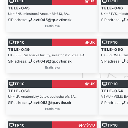
TP10
UK
TP10
TELE-045
TELE-046
UK - FNS, miestnosť Amos - B1-313, BA..
UK - FTVŠ, miest
SIP adresa:
cvti045@tp.cvtisr.sk
SIP adresa:
Bratislava
TP10
UK
TP10
TELE-049
TELE-050
UK - EBF, Zasadačka fakulty, miestnosť č. 268., BA..
UK - RKCMBF, zasa
SIP adresa:
cvti049@tp.cvtisr.sk
SIP adresa:
Bratislava
TP10
UK
TP10
TELE-053
TELE-054
UK - LF, Anatomický ústav, poslucháreň, BA..
VŠMU - VSMU BA, 
SIP adresa:
cvti053@tp.cvtisr.sk
SIP adresa:
Bratislava
TP10
VŠVU
TP10