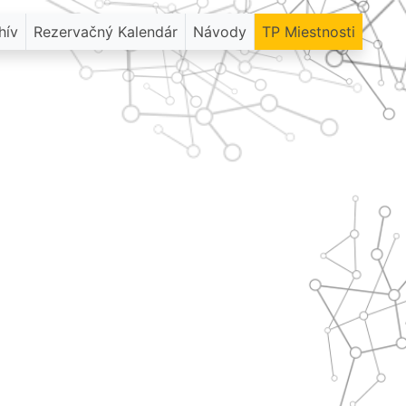
hív
Rezervačný Kalendár
Návody
TP Miestnosti