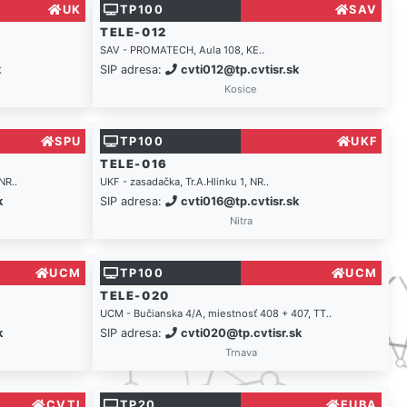
UK
TP100
SAV
TELE-012
SAV - PROMATECH, Aula 108, KE..
k
SIP adresa:
cvti012@tp.cvtisr.sk
Kosice
SPU
TP100
UKF
TELE-016
NR..
UKF - zasadačka, Tr.A.Hlinku 1, NR..
k
SIP adresa:
cvti016@tp.cvtisr.sk
Nitra
UCM
TP100
UCM
TELE-020
UCM - Bučianska 4/A, miestnosť 408 + 407, TT..
k
SIP adresa:
cvti020@tp.cvtisr.sk
Trnava
CVTI
TP20
EUBA