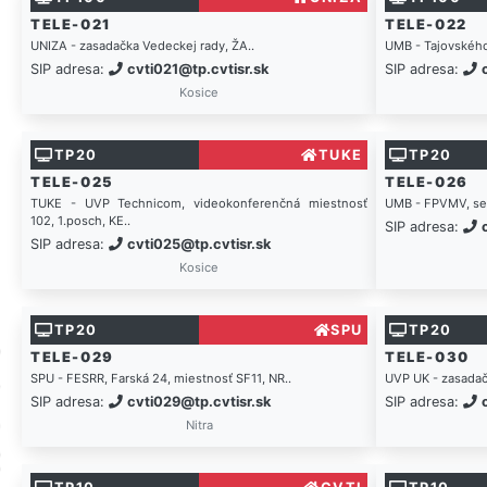
TELE-021
TELE-022
UNIZA - zasadačka Vedeckej rady, ŽA..
UMB - Tajovského
SIP adresa:
cvti021@tp.cvtisr.sk
SIP adresa:
Kosice
TP20
TUKE
TP20
TELE-025
TELE-026
TUKE - UVP Technicom, videokonferenčná miestnosť
UMB - FPVMV, sem
102, 1.posch, KE..
SIP adresa:
SIP adresa:
cvti025@tp.cvtisr.sk
Kosice
TP20
SPU
TP20
TELE-029
TELE-030
SPU - FESRR, Farská 24, miestnosť SF11, NR..
UVP UK - zasadačk
SIP adresa:
cvti029@tp.cvtisr.sk
SIP adresa:
Nitra