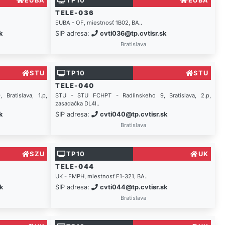
EUBA
TP10
EUBA
TELE-036
EUBA - OF, miestnosť 1B02, BA..
k
SIP adresa:
cvti036@tp.cvtisr.sk
Bratislava
STU
TP10
STU
TELE-040
ratislava, 1.p,
STU - STU FCHPT - Radlinskeho 9, Bratislava, 2.p,
zasadačka DL4I..
k
SIP adresa:
cvti040@tp.cvtisr.sk
Bratislava
SZU
TP10
UK
TELE-044
UK - FMPH, miestnosť F1-321, BA..
k
SIP adresa:
cvti044@tp.cvtisr.sk
Bratislava