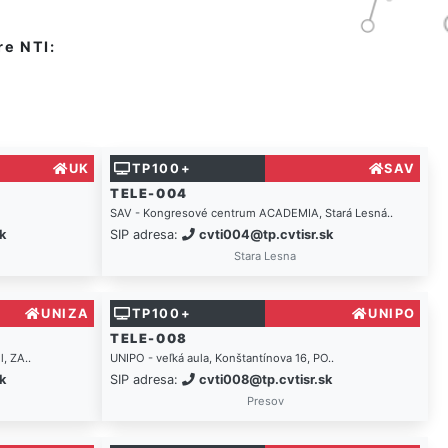
re NTI:
UK
TP100+
SAV
TELE-004
SAV - Kongresové centrum ACADEMIA, Stará Lesná..
k
SIP adresa:
cvti004@tp.cvtisr.sk
Stara Lesna
UNIZA
TP100+
UNIPO
TELE-008
l, ZA..
UNIPO - veľká aula, Konštantínova 16, PO..
k
SIP adresa:
cvti008@tp.cvtisr.sk
Presov