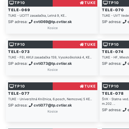
TP10
TUKE
TP10
TELE-069
TELE-070
TUKE - UCITT zasadačka, Letná 9, KE..
TUKE - UVT Vedec
SIP adresa:
cvti069@tp.cvtisr.sk
SIP adresa:
Kosice
TP10
TUKE
TP10
TELE-073
TELE-074
TUKE - FEI, KKUI zasadačka 159, Vysokoškolská 4, KE..
TUKE - HF, Miestn
SIP adresa:
cvti073@tp.cvtisr.sk
SIP adresa:
Kosice
TP10
TUKE
TP10
TELE-077
TELE-078
TUKE - Univerzitná Knižnica, 6.posch, Nemcovej 5 KE..
ŠVK - Statna ved
m.202. ..
SIP adresa:
cvti077@tp.cvtisr.sk
SIP adresa:
Kosice