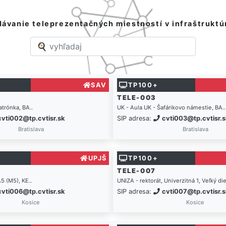
ávanie teleprezentačných miestností v infraštruktú
SAV
TP100+
TELE-003
trónka, BA..
UK - Aula UK - Šafárikovo námestie, BA..
cvti002@tp.cvtisr.sk
SIP adresa:
cvti003@tp.cvtisr.s
Bratislava
Bratislava
UPJŠ
TP100+
TELE-007
5 (M5), KE..
UNIZA - rektorát, Univerzitná 1, Veľký die
cvti006@tp.cvtisr.sk
SIP adresa:
cvti007@tp.cvtisr.s
Kosice
Kosice