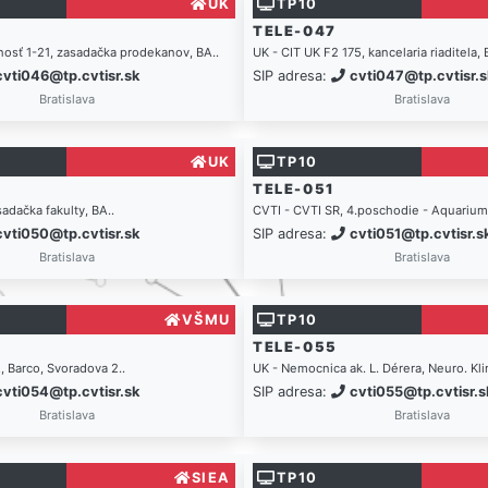
UK
TP10
TELE-047
nosť 1-21, zasadačka prodekanov, BA..
UK - CIT UK F2 175, kancelaria riaditela, 
cvti046@tp.cvtisr.sk
SIP adresa:
cvti047@tp.cvtisr.s
Bratislava
Bratislava
UK
TP10
TELE-051
dačka fakulty, BA..
CVTI - CVTI SR, 4.poschodie - Aquarium
cvti050@tp.cvtisr.sk
SIP adresa:
cvti051@tp.cvtisr.s
Bratislava
Bratislava
VŠMU
TP10
TELE-055
Barco, Svoradova 2..
UK - Nemocnica ak. L. Dérera, Neuro. Kli
cvti054@tp.cvtisr.sk
SIP adresa:
cvti055@tp.cvtisr.s
Bratislava
Bratislava
SIEA
TP10