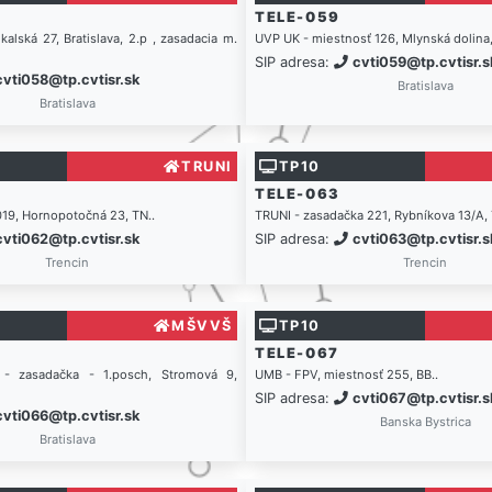
TELE-059
kalská 27, Bratislava, 2.p , zasadacia m.
UVP UK - miestnosť 126, Mlynská dolina,
SIP adresa:
cvti059@tp.cvtisr.s
cvti058@tp.cvtisr.sk
Bratislava
Bratislava
TRUNI
TP10
TELE-063
019, Hornopotočná 23, TN..
TRUNI - zasadačka 221, Rybníkova 13/A, 
cvti062@tp.cvtisr.sk
SIP adresa:
cvti063@tp.cvtisr.s
Trencin
Trencin
MŠVVŠ
TP10
TELE-067
 zasadačka - 1.posch, Stromová 9,
UMB - FPV, miestnosť 255, BB..
SIP adresa:
cvti067@tp.cvtisr.s
cvti066@tp.cvtisr.sk
Banska Bystrica
Bratislava