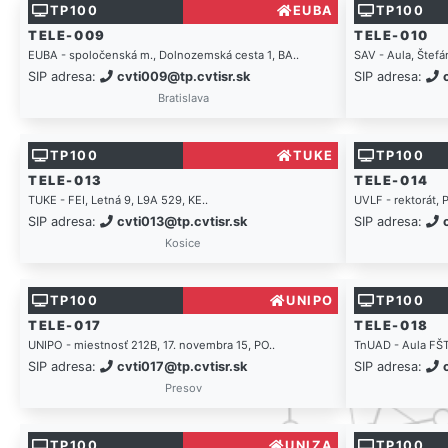
TP100
EUBA
TP100
TELE-009
TELE-010
EUBA - spoločenská m., Dolnozemská cesta 1, BA..
SAV - Aula, Štefá
SIP adresa:
cvti009@tp.cvtisr.sk
SIP adresa:
Bratislava
TP100
TUKE
TP100
TELE-013
TELE-014
TUKE - FEI, Letná 9, L9A 529, KE..
UVLF - rektorát, 
SIP adresa:
cvti013@tp.cvtisr.sk
SIP adresa:
Kosice
TP100
UNIPO
TP100
TELE-017
TELE-018
UNIPO - miestnosť 212B, 17. novembra 15, PO..
TnUAD - Aula FŠT
SIP adresa:
cvti017@tp.cvtisr.sk
SIP adresa:
Presov
TP100
UNIZA
TP100