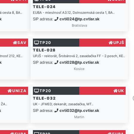
TELE-024
 cesta 8, BA..
EUBA - miestnosť A3.12, Dolnozemská cesta 1, BA..
k
SIP adresa:
cvti024@tp.cvtisr.sk
Bratislava
SAV
TP20
UPJŠ
TELE-028
osť 212, KE..
UPJŠ - rektorát, Šrobárová 2, zasadačka FF - 2.posch, KE..
k
SIP adresa:
cvti028@tp.cvtisr.sk
Kosice
UNIZA
TP20
UK
TELE-032
 ŽA..
UK - JFMED, dekanát, zasadačka, MT..
k
SIP adresa:
cvti032@tp.cvtisr.sk
Martin