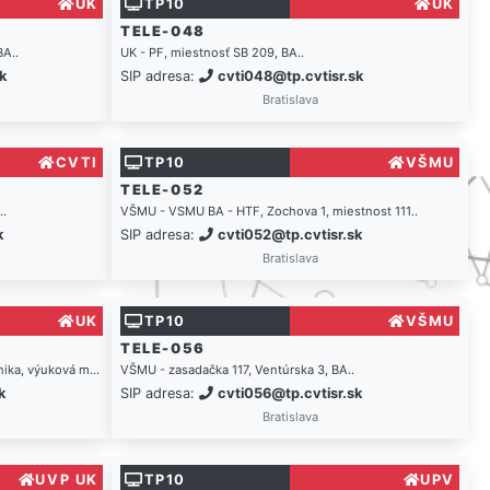
UK
TP10
UK
TELE-048
BA..
UK - PF, miestnosť SB 209, BA..
k
SIP adresa:
cvti048@tp.cvtisr.sk
Bratislava
CVTI
TP10
VŠMU
TELE-052
..
VŠMU - VSMU BA - HTF, Zochova 1, miestnost 111..
k
SIP adresa:
cvti052@tp.cvtisr.sk
Bratislava
UK
TP10
VŠMU
TELE-056
nika, výuková m...
VŠMU - zasadačka 117, Ventúrska 3, BA..
k
SIP adresa:
cvti056@tp.cvtisr.sk
Bratislava
UVP UK
TP10
UPV