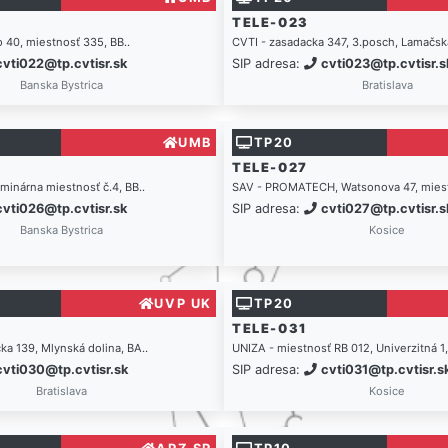
TELE-023
 40, miestnosť 335, BB..
CVTI - zasadacka 347, 3.posch, Lamačská
cvti022@tp.cvtisr.sk
SIP adresa:
cvti023@tp.cvtisr.s
Banska Bystrica
Bratislava
UMB
TP20
TELE-027
inárna miestnosť č.4, BB..
SAV - PROMATECH, Watsonova 47, miestn
cvti026@tp.cvtisr.sk
SIP adresa:
cvti027@tp.cvtisr.s
Banska Bystrica
Kosice
UVP UK
TP20
TELE-031
a 139, Mlynská dolina, BA..
UNIZA - miestnosť RB 012, Univerzitná 1,
cvti030@tp.cvtisr.sk
SIP adresa:
cvti031@tp.cvtisr.s
Bratislava
Kosice