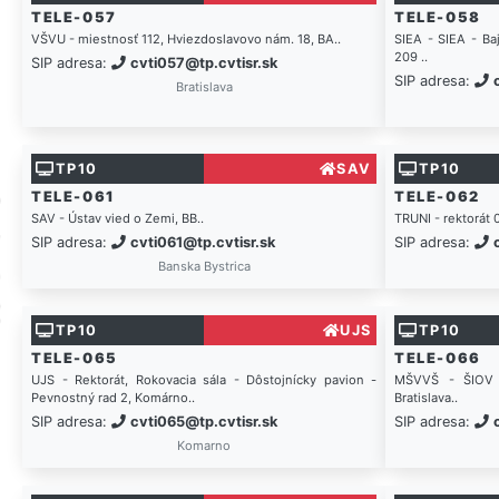
TELE-057
TELE-058
VŠVU - miestnosť 112, Hviezdoslavovo nám. 18, BA..
SIEA - SIEA - Baj
209 ..
SIP adresa:
cvti057@tp.cvtisr.sk
SIP adresa:
Bratislava
TP10
SAV
TP10
TELE-061
TELE-062
SAV - Ústav vied o Zemi, BB..
TRUNI - rektorát 
SIP adresa:
cvti061@tp.cvtisr.sk
SIP adresa:
Banska Bystrica
TP10
UJS
TP10
TELE-065
TELE-066
UJS - Rektorát, Rokovacia sála - Dôstojnícky pavion -
MŠVVŠ - ŠIOV -
Pevnostný rad 2, Komárno..
Bratislava..
SIP adresa:
cvti065@tp.cvtisr.sk
SIP adresa:
Komarno