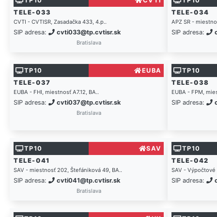
TP10
CVTI
TP10
TELE-033
TELE-034
CVTI - CVTISR, Zasadačka 433, 4.p..
APZ SR - miestnos
SIP adresa:
cvti033@tp.cvtisr.sk
SIP adresa:
Bratislava
TP10
EUBA
TP10
TELE-037
TELE-038
EUBA - FHI, miestnosť A7.12, BA..
EUBA - FPM, mies
SIP adresa:
cvti037@tp.cvtisr.sk
SIP adresa:
Bratislava
TP10
SAV
TP10
TELE-041
TELE-042
SAV - miestnosť 202, Štefániková 49, BA..
SAV - Výpočtové 
SIP adresa:
cvti041@tp.cvtisr.sk
SIP adresa:
Bratislava