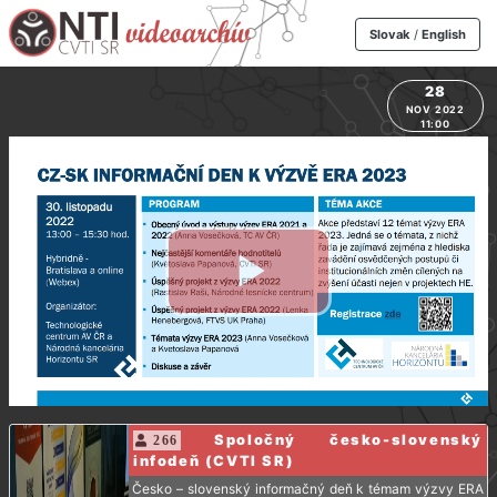
Slovak
/
English
28
NOV 2022
11:00
Spoločný česko-slovenský
266
infodeň (CVTI SR)
Česko – slovenský informačný deň k témam výzvy ERA