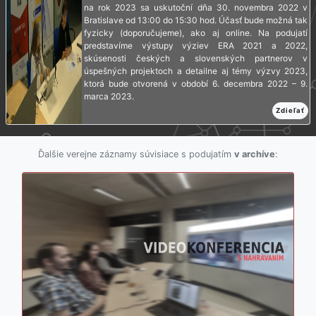
na rok 2023 sa uskutoční dňa 30. novembra 2022 v
Bratislave od 13:00 do 15:30 hod. Účasť bude možná tak
fyzicky (doporučujeme), ako aj online. Na podujatí
predstavíme výstupy výziev ERA 2021 a 2022,
skúsenosti českých a slovenských partnerov v
úspešných projektoch a detailne aj témy výzvy 2023,
ktorá bude otvorená v období 6. decembra 2022 – 9.
marca 2023.
Zdieľať
Ďalšie verejne záznamy súvisiace s podujatím
v archíve
: