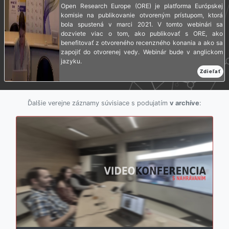
Open Research Europe (ORE) je platforma Európskej
komisie na publikovanie otvoreným prístupom, ktorá
bola spustená v marci 2021. V tomto webinári sa
dozviete viac o tom, ako publikovať s ORE, ako
benefitovať z otvoreného recenzného konania a ako sa
zapojiť do otvorenej vedy. Webinár bude v anglickom
jazyku.
Zdieľať
Ďalšie verejne záznamy súvisiace s podujatím
v archíve
: