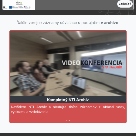
Zdieľať
Ďalšie verejne záznamy súvisiace s podujatím
v archíve
:
Kompletný NTI Archív
Navštívte NTI Archív a sledujte tisíce záznamov z oblasti vedy,
výskumu a vzdelávania
...