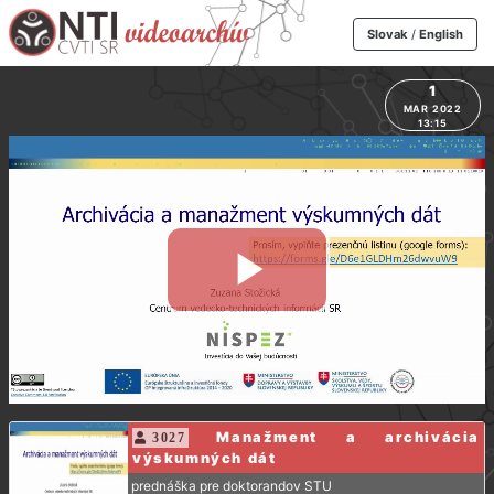
Slovak
/
English
1
MAR 2022
13:15
Manažment a archivácia
3027
výskumných dát
prednáška pre doktorandov STU