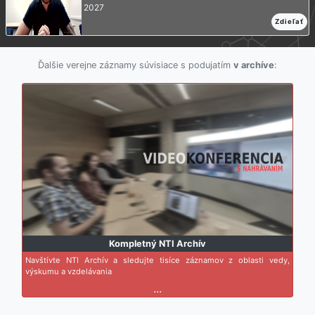
2027
Zdieľať
Ďalšie verejne záznamy súvisiace s podujatím
v archíve
:
Kompletný NTI Archív
Navštívte NTI Archív a sledujte tisíce záznamov z oblasti vedy,
výskumu a vzdelávania
...