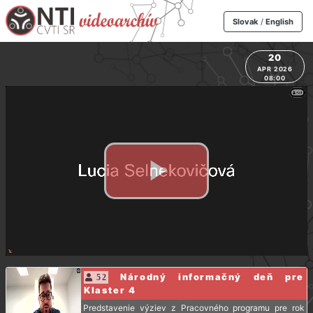
Slovak
/
English
20
APR 2026
08:00
Národný informačný deň pre
52
Klaster 4
Predstavenie výziev z Pracovného programu pre rok