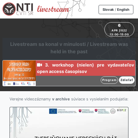
Slovak
/
English
6
APR 2022
13:00-15:00
Livestream sa konal v minulosti / Livestream was
held in the past
3. workshop (nielen) pre vydavateľov
open access časopisov
Program
Zdieľať
Verejne videozáznamy
v archíve
súviace s vysielaním podujatia: