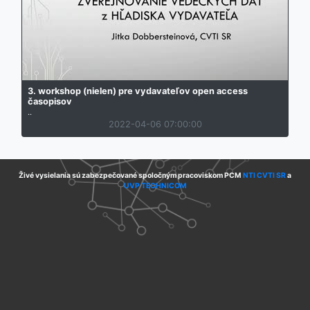
3. workshop (nielen) pre vydavateľov open access
časopisov
..
2022-04-06 07:00:00
Živé vysielania sú zabezpečované spoločným pracoviskom PCM
NTI CVTI SR
a
UVP TECHNICOM